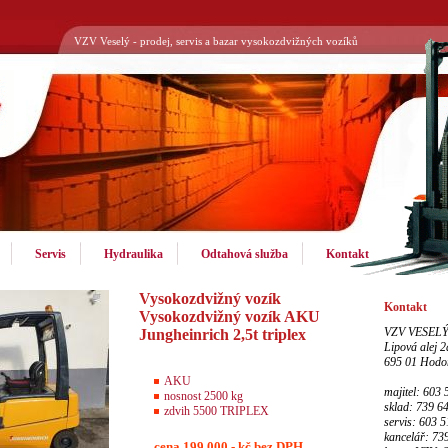
VZV Veselý - prodej, servis a bazar vysokozdvižných vozíků
Servis
Hydraulika
Odtahová služba
Kontakt
Vysokozdvižný vozík
Kontakt
Vysokozdvižný vozík AKU
VZV VESEL
Jungheinrich 2,5t triplex
Lipová alej 2
695 01 Hodo
AKU
majitel: 603
nosnost 2500 kg
sklad: 739 6
zdvih 5500 TRIPLEX
servis: 603 
kancelář: 73
cena 199.000,- kč bez DPH