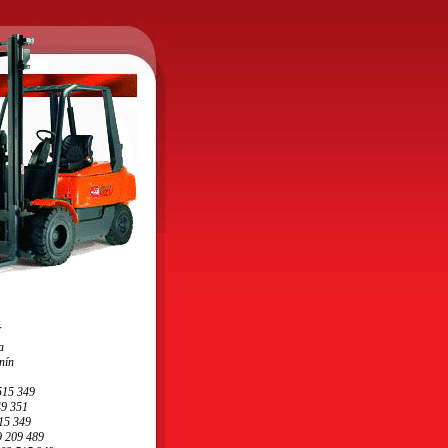
Ý
a
nín
 515 349
49 351
515 349
9 209 489