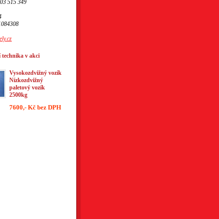
603 515 349
4
1084308
ly.cz
 technika v akci
Vysokozdvižný vozík
Nízkozdvižný
paletový vozík
2500kg
7600,- Kč bez DPH