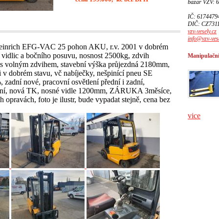
bazar VZV: 
IČ: 6174479
DIČ: CZ731
vzv-vesely.cz
info@vzv-vese
inrich EFG-VAC 25 pohon AKU, r.v. 2001 v dobrém
 vidlic a bočního posuvu, nosnost 2500kg, zdvih
Manipulační
volným zdvihem, stavební výška průjezdná 2180mm,
ci v dobrém stavu, vč nabíječky, nešpinící pneu SE
 zadní nové, pracovní osvětlení přední i zadní,
lení, nová TK, nosné vidle 1200mm, ZÁRUKA 3měsíce,
 opravách, foto je ilustr, bude vypadat stejně, cena bez
vice