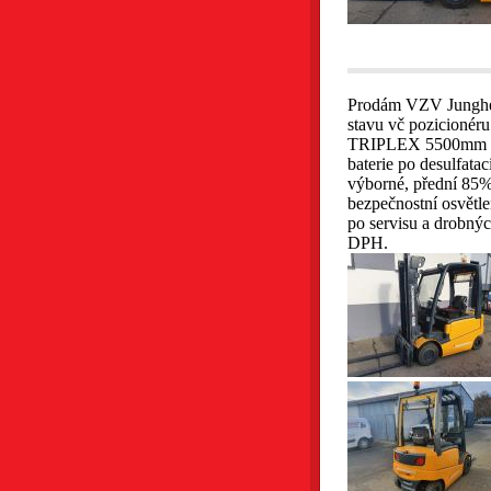
Prodám VZV Junghe
stavu vč pozicionéru
TRIPLEX 5500mm s 
baterie po desulfata
výborné, přední 85%,
bezpečnostní osvět
po servisu a drobných
DPH.