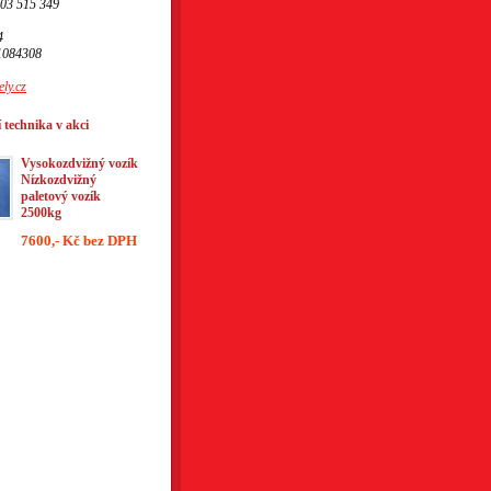
603 515 349
4
1084308
ly.cz
 technika v akci
Vysokozdvižný vozík
Nízkozdvižný
paletový vozík
2500kg
7600,- Kč bez DPH