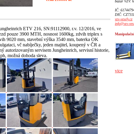
bazar VZV: 
IČ: 6174479
DIČ: CZ731
vzv-vesely.cz
info@vzv-vese
heinrich ETV 216, SN:91112900, r.v. 12/2016, ve
ezd pouze 3900 MTH, nosnost 1600kg, zdvih triplex s
Manipulační
vih 9020 mm, stavební výška 3540 mm, baterka OK
lgataci, vč nabíječky, jeden majitel, koupený v ČR a
ný autorizovaným servisem Jungheinrich, servisní historie,
ph, možná dohoda sleva.
vice