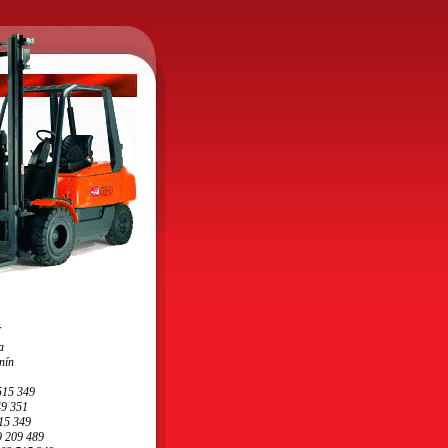
Ý
a
nín
 515 349
49 351
515 349
9 209 489