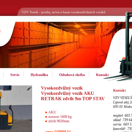
VZV Veselý - prodej, servis a bazar vysokozdvižných vozíků
Servis
Hydraulika
Odtahová služba
Kontakt
Vysokozdvižný vozík
Kontakt
Vysokozdvižný vozík AKU
VZV VESEL
RETRAK zdvih 9m TOP STAV
Lipová alej 2
695 01 Hodo
AKU
majitel: 603
nosnost 1600 kg
sklad: 739 6
zdvih 9020mm
servis: 603 
kancelář: 73
cena 210000 kč