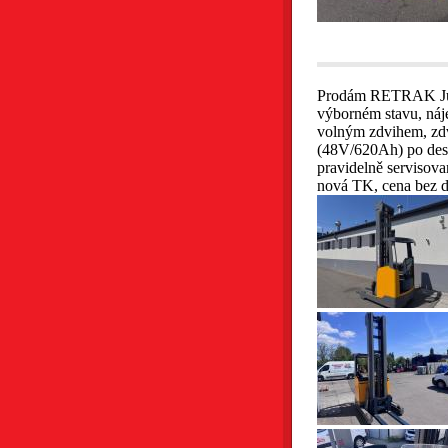
Prodám RETRAK Jung
výborném stavu, náj
volným zdvihem, zd
(48V/620Ah) po desu
pravidelně servisova
nová TK, cena bez d