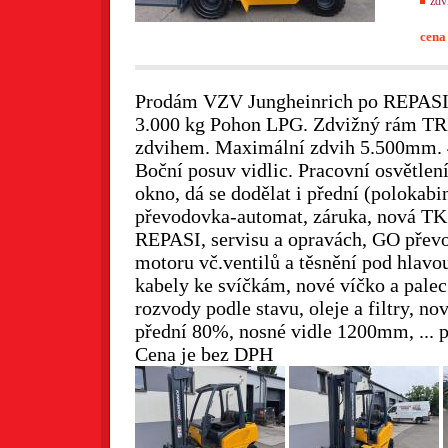
zdv
cena
Prodám VZV Jungheinrich po REPAS
3.000 kg Pohon LPG. Zdvižný rám T
zdvihem. Maximální zdvih 5.500mm. 
Boční posuv vidlic. Pracovní osvětlen
okno, dá se dodělat i přední (poloka
převodovka-automat, záruka, nová TK
REPASI, servisu a opravách, GO přev
motoru vč.ventilů a těsnění pod hlavo
kabely ke svíčkám, nové víčko a pale
rozvody podle stavu, oleje a filtry, no
přední 80%, nosné vidle 1200mm, ... 
Cena je bez DPH