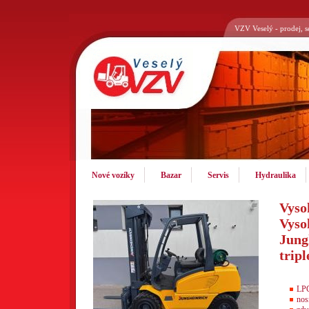
VZV Veselý - prodej, s
Nové vozíky
Bazar
Servis
Hydraulika
Vyso
Vyso
Jung
trip
LP
nos