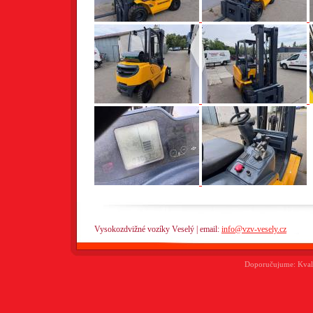
Vysokozdvižné vozíky Veselý | email:
info@vzv-vesely.cz
Doporučujume:
Kval